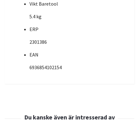
Vikt Baretool
5.4 kg
ERP
2301386
EAN
6936854102154