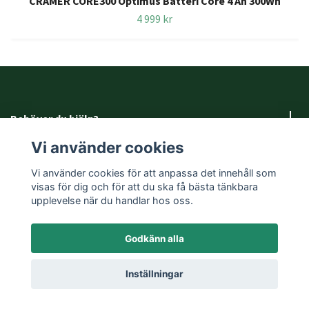
CRAMER CORE300 Optimus Batteri Core 4 Ah 300Wh
4 999 kr
Behöver du hjälp?
Vi använder cookies
Fotmeny
Vi använder cookies för att anpassa det innehåll som
visas för dig och för att du ska få bästa tänkbara
Sociala medier
upplevelse när du handlar hos oss.
Godkänn alla
© 2026 Färjestad Motor
Powered by Quickbutik
Inställningar