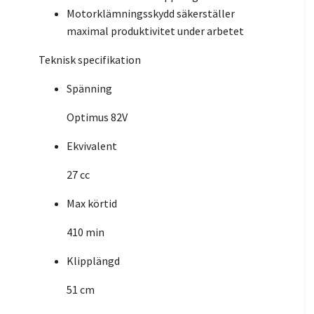
Motorklämningsskydd säkerställer
maximal produktivitet under arbetet
Teknisk specifikation
Spänning
Optimus 82V
Ekvivalent
27 cc
Max körtid
410 min
Klipplängd
51 cm