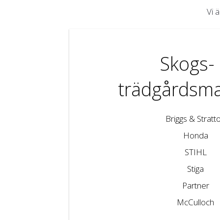
Vi 
Skogs-
trädgårdsma
Briggs & Stratt
Honda
STIHL
Stiga
Partner
McCulloch