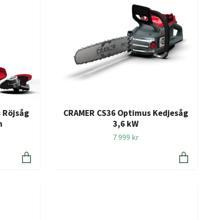
 Röjsåg
CRAMER CS36 Optimus Kedjesåg
n
3,6 kW
7 999 kr