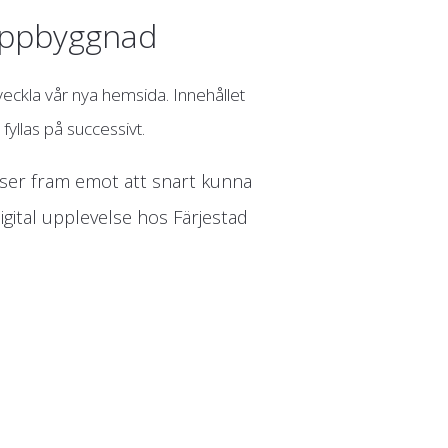
uppbyggnad
tveckla vår nya hemsida. Innehållet
yllas på successivt.
i ser fram emot att snart kunna
gital upplevelse hos Färjestad