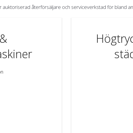
är auktoriserad återförsäljare och serviceverkstad för bland an
 &
Högtryc
skiner
stä
on