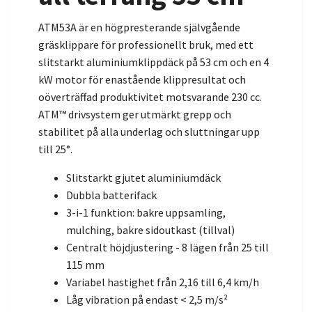
ATM53A är en högpresterande självgående
gräsklippare för professionellt bruk, med ett
slitstarkt aluminiumklippdäck på 53 cm och en 4
kW motor för enastående klippresultat och
oöverträffad produktivitet motsvarande 230 cc.
ATM™ drivsystem ger utmärkt grepp och
stabilitet på alla underlag och sluttningar upp
till 25°.
Slitstarkt gjutet aluminiumdäck
Dubbla batterifack
3-i-1 funktion: bakre uppsamling,
mulching, bakre sidoutkast (tillval)
Centralt höjdjustering - 8 lägen från 25 till
115 mm
Variabel hastighet från 2,16 till 6,4 km/h
Låg vibration på endast < 2,5 m/s²