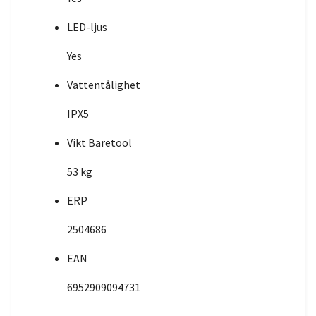
LED-ljus
Yes
Vattentålighet
IPX5
Vikt Baretool
53 kg
ERP
2504686
EAN
6952909094731