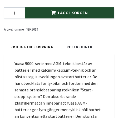
LÄGG I KORGEN
Artikelnummer:
YBX9019
PRODUKTBESKRIVNING
RECENSIONER
Yuasa 9000-serie med AGM-teknik består av
batterier med kalcium/kalcium-teknik och är
nästa steg i utvecklingen av startbatterier. De
har utvecklats för lyxbilar och fordon med den
senaste bränslebesparingstekniken "Start-
stopp-system". Den absorberande
glasfibermattan innebär att Yuasa AGM-
batterier ger fyra gånger mer cyklisk hållbarhet
än konventionella startbatterier. Den största