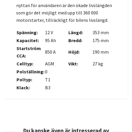
nyttan för användaren är den ökade livslängden
som gör det möjligt med upp till 360 000
motorstarter, tillräckligt för bilens livslängd.
Spänning:
12 V
Längd:
353 mm
Kapacitet:
95 Ah
Bredd:
175 mm
Startström
850 A
Höjd:
190 mm
CCA:
Celltyp:
AGM
Vikt:
27 kg
Polställning:
0
Poltyp:
T1
Klack:
B3