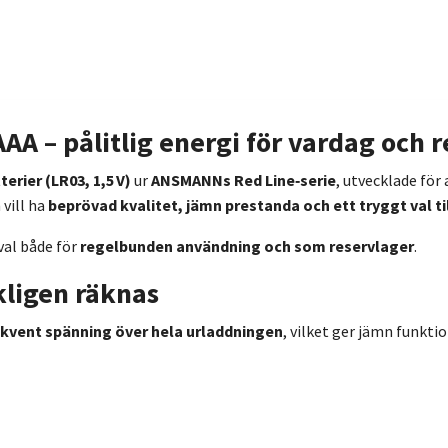
A – pålitlig energi för vardag och r
erier (LR03, 1,5 V)
ur
ANSMANNs Red Line‑serie
, utvecklade för
 vill ha
beprövad kvalitet, jämn prestanda och ett tryggt val till
val både för
regelbunden användning och som reservlager
.
kligen räknas
kvent spänning över hela urladdningen
, vilket ger jämn funkti