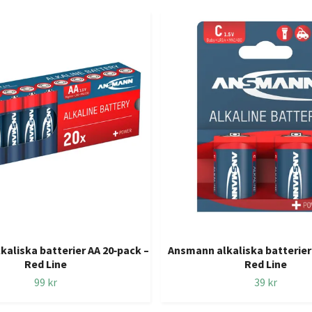
aliska batterier AA 20‑pack –
Ansmann alkaliska batterier
Red Line
Red Line
99 kr
39 kr