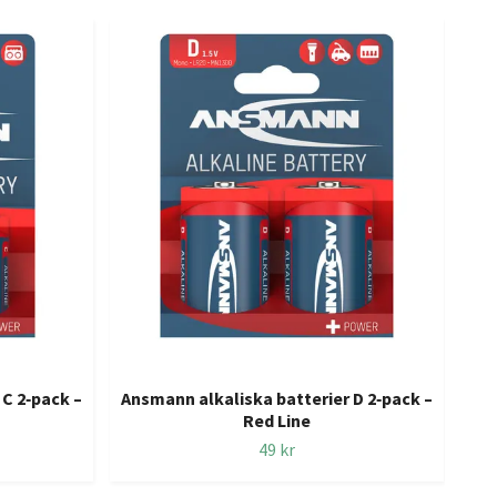
 C 2‑pack –
Ansmann alkaliska batterier D 2‑pack –
Ansm
Red Line
49 kr