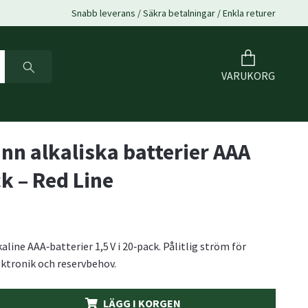
Snabb leverans / Säkra betalningar / Enkla returer
VARUKORG
n alkaliska batterier AAA
k – Red Line
ine AAA‑batterier 1,5 V i 20‑pack. Pålitlig ström för
ktronik och reservbehov.
LÄGG I KORGEN