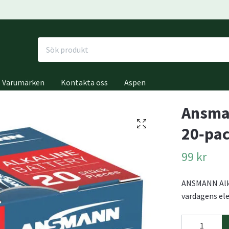
Varumärken
Kontakta oss
Aspen
Ansman
20‑pac
99 kr
ANSMANN Alkal
vardagens ele