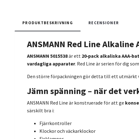
PRODUKTBESKRIVNING
RECENSIONER
ANSMANN Red Line Alkaline AA
ANSMANN 5015538
är ett
20‑pack alkaliska AAA‑batt
vardagliga apparater
. Red Line är serien för dig som
Den större förpackningen gör detta till ett utmärkt 
Jämn spänning – när det ver
ANSMANN Red Line är konstruerade för att ge
konse
särskilt bra i:
Fjärrkontroller
Klockor och väckarklockor
Ficklampor