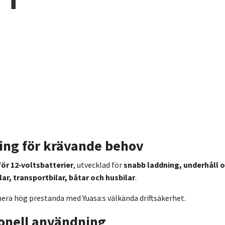
ning för krävande behov
ör 12‑voltsbatterier
, utvecklad för
snabb laddning, underhåll o
ar, transportbilar, båtar och husbilar
.
nera hög prestanda med Yuasa:s välkända driftsäkerhet.
ionell användning