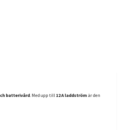
ch batterivård
. Med upp till
12 A laddström
är den