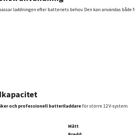
ssar laddningen efter batteriets behov. Den kan användas både fö
dkapacitet
säker och professionell batteriladdare
för större 12 V‑system.
Mått
Bredd: