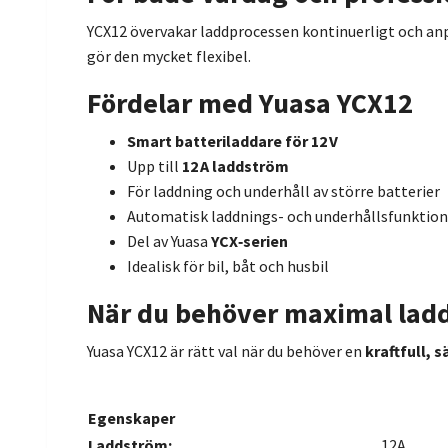
YCX12 övervakar laddprocessen kontinuerligt och anpa
gör den mycket flexibel.
Fördelar med Yuasa YCX12
Smart batteriladdare för 12 V
Upp till
12 A laddström
För laddning och underhåll av större batterier
Automatisk laddnings- och underhållsfunktion
Del av Yuasa
YCX‑serien
Idealisk för bil, båt och husbil
När du behöver maximal lad
Yuasa YCX12 är rätt val när du behöver en
kraftfull, 
Egenskaper
Laddström:
12A