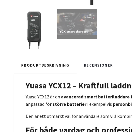
PRODUKTBESKRIVNING
RECENSIONER
Yuasa YCX12 – Kraftfull ladd
Yuasa YCX12 är en
avancerad smart batteriladdare f
anpassad för
större batterier
i exempelvis
personbil
Den är ett utmärkt val för användare som vill kombi
För både vardag och profess