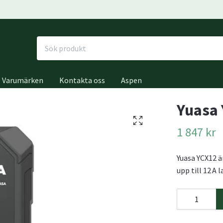
Varumärken
Kontakta oss
Aspen
Yuasa 
1 847 kr
Yuasa YCX12 ä
upp till 12 A 