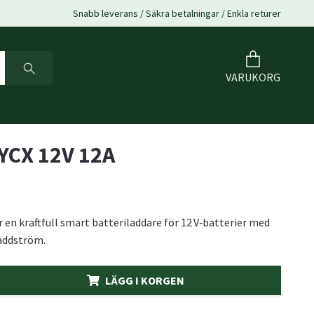
Snabb leverans / Säkra betalningar / Enkla returer
VARUKORG
YCX 12V 12A
r en kraftfull smart batteriladdare för 12 V‑batterier med
laddström.
LÄGG I KORGEN